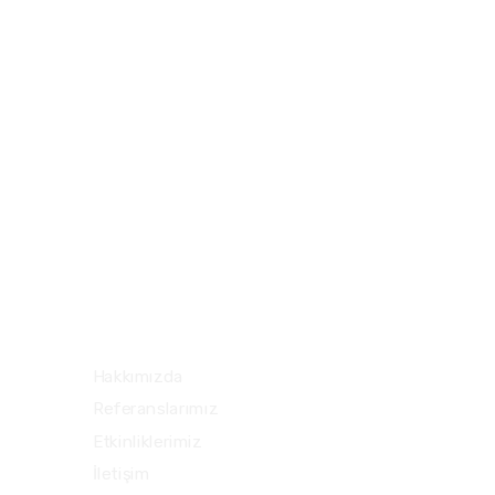
Esentepe mh. Ali Kaya sk.
3
No:1/1 Polat Plaza B Blok
k:5 d:80 34394 Şişli – İstanbul
Hızlı Menü
Hakkımızda
Referanslarımız
Etkinliklerimiz
İletişim