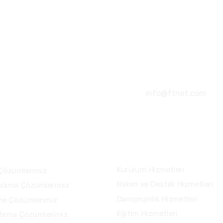
+90 212 284 400
info@ftnet.com
lerimiz
Hizmetlerimiz
Kurulum Hizmetleri
Çözümlerimiz
Bakım ve Destek Hizmetleri
olama Çözümlerimiz
Danışmanlık Hizmetleri
me Çözümlerimiz
Eğitim Hizmetleri
tırma Çözümlerimiz