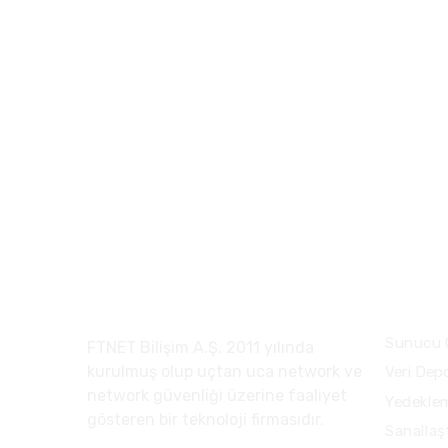
FTNET Bilişim A.Ş.
Çözüm
Sunucu 
FTNET Bilişim A.Ş. 2011 yılında
kurulmuş olup uçtan uca network ve
Veri Dep
network güvenliği üzerine faaliyet
Yedekle
gösteren bir teknoloji firmasıdır.
Sanallaş