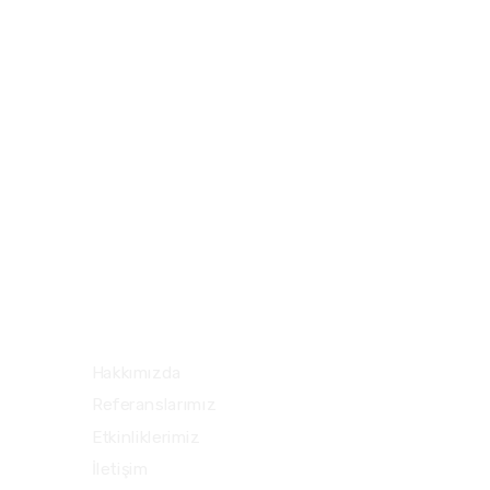
Esentepe mh. Ali Kaya sk.
3
No:1/1 Polat Plaza B Blok
k:5 d:80 34394 Şişli – İstanbul
Hızlı Menü
Hakkımızda
Referanslarımız
Etkinliklerimiz
İletişim