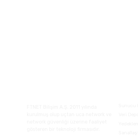
FTNET Bilişim A.Ş.
Çözüm
Sunucu 
FTNET Bilişim A.Ş. 2011 yılında
kurulmuş olup uçtan uca network ve
Veri Dep
network güvenliği üzerine faaliyet
Yedekle
gösteren bir teknoloji firmasıdır.
Sanallaş