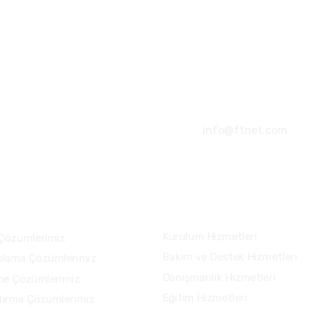
+90 212 284 400
info@ftnet.com
lerimiz
Hizmetlerimiz
Kurulum Hizmetleri
Çözümlerimiz
Bakım ve Destek Hizmetleri
olama Çözümlerimiz
Danışmanlık Hizmetleri
me Çözümlerimiz
Eğitim Hizmetleri
tırma Çözümlerimiz